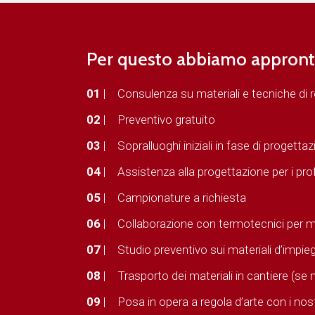
Per questo abbiamo appront
01
|
Consulenza su materiali e tecniche di r
02
|
Preventivo gratuito
03
|
Sopralluoghi iniziali in fase di progettaz
04
|
Assistenza alla progettazione per i pro
05
|
Campionature a richiesta
06
|
Collaborazione con termotecnici per ma
07
|
Studio preventivo sui materiali d’impie
08
|
Trasporto dei materiali in cantiere (se
09
|
Posa in opera a regola d’arte con i nostri